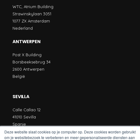
WTC, Atrium Building
Strawinskylaan 3051
1077 ZX Amsterdam
Nederland
ANTWERPEN
Post X Building
Borsbeeksebrug 34
2600 Antwerpen
België
SEVILLA
Calle Callao 12
41010 Sevilla
Spanje
Deze website slaat cookies op je computer op. Deze cookies worden gebruikt
om je websitebezoek te verbeteren en meer gepersonaliseerde diensten aan