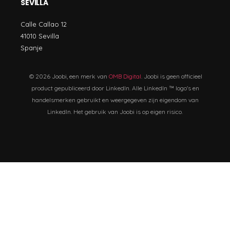
SEVILLA
Calle Callao 12
41010 Sevilla
Spanje
© 2026 Joobi, een merk van
OMB Digital
. Joobi is geen officieel
product gepubliceerd door LinkedIn. Alle LinkedIn ™ logo's en
handelsmerken gebruikt en weergegeven zijn eigendom van
LinkedIn. Het gebruik van Joobi is op eigen risico.